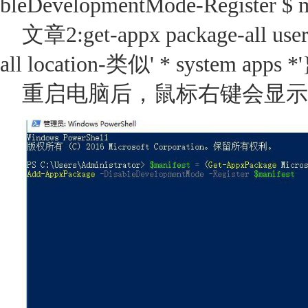
bleDevelopmentMode-Register $ m
文章2:get-appx package-all users
all location-类似' * system apps *'
重启电脑后，鼠标右键会显示