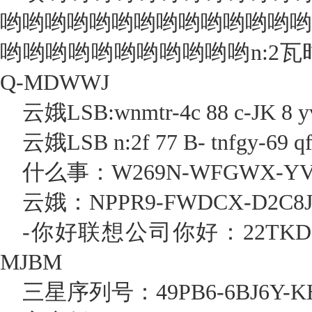
哟哟哟哟哟哟哟哟哟哟哟哟哟哟
哟哟哟哟哟哟哟哟哟哟哟n:2瓦时4N-
Q-MDWWJ
云娥LSB:wnmtr-4c 88 c-JK 8 
云娥LSB n:2f 77 B- tnfgy-69 qf
什么事：W269N-WFGWX-YVC9
云娥：NPPR9-FWDCX-D2C8J-
-你好联想公司你好：22TKD-F8
MJBM
三星序列号：49PB6-6BJ6Y-KH