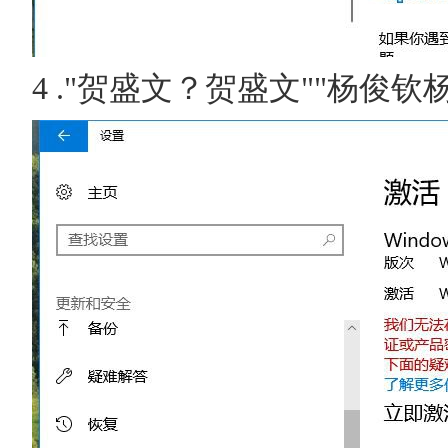
4 ."贺盛文？贺盛文""杨俊钦杨