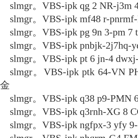
slmgr。VBS-ipk qg 2 NR-j3m 4
slmgr。VBS-ipk mf48 r-pnrmf-F
slmgr。VBS-ipk pg 9n 3-pm 7 t
slmgr。VBS-ipk pnbjk-2j7hq-yq
slmgr。VBS-ipk pt 6 jn-4 dwxj-k
slmgr。VBS-ipk ptk 64-VN 
金
slmgr。VBS-ipk q38 p9-PMN 6
slmgr。VBS-ipk q3rnh-XG 8 CQ
slmgr。VBS-ipk ngfpx-3 yfy 9-2