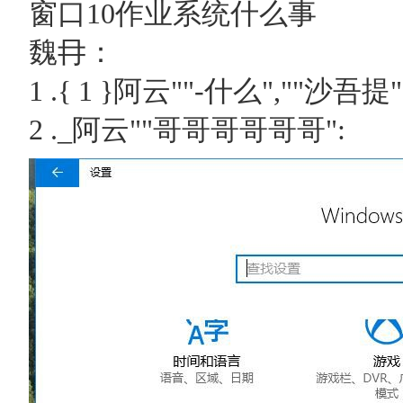
窗口10作业系统什么事
魏冄：
1 .{ 1 }阿云""-什么",""沙吾提"
2 ._阿云""哥哥哥哥哥哥":