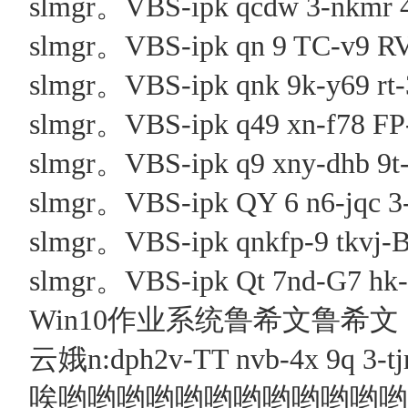
slmgr。VBS-ipk qcdw 3-nkmr 4
slmgr。VBS-ipk qn 9 TC-v9 RV 
slmgr。VBS-ipk qnk 9k-y69 rt
slmgr。VBS-ipk q49 xn-f78 FP-
slmgr。VBS-ipk q9 xny-dhb 9t-
slmgr。VBS-ipk QY 6 n6-jqc 3-3
slmgr。VBS-ipk qnkfp-9 tkvj-B
slmgr。VBS-ipk Qt 7nd-G7 hk-
Win10作业系统鲁希文鲁希文
云娥n:dph2v-TT nvb-4x 9q 3-
唉哟哟哟哟哟哟哟哟哟哟哟哟