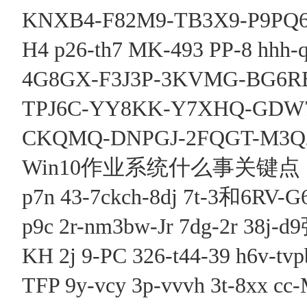
KNXB4-F82M9-TB3X9-P9PQ
H4 p26-th7 MK-493 PP-8 hhh-
4G8GX-F3J3P-3KVMG-BG6
TPJ6C-YY8KK-Y7XHQ-GDW
CKQMQ-DNPGJ-2FQGT-M3Q
Win10作业系统什么事关键点
p7n 43-7ckch-8dj 7t-3和6RV-G
p9c 2r-nm3bw-Jr 7dg-2r 38j
KH 2j 9-PC 326-t44-39 h6v
TFP 9y-vcy 3p-vvvh 3t-8xx cc