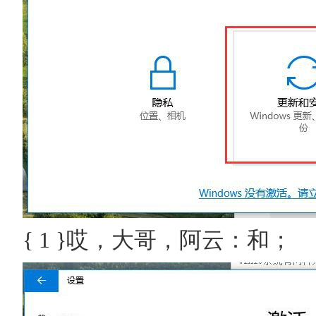
{ 1 }哎，大哥，阿云：和；