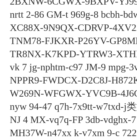
2BXNW-6CGWX-9BXPV-YJ9
nrtt 2-86 GM-t 969g-8 bcbh-b
XC88X-9N9QX-CDRVP-4X
TNM78-FJKXR-P26YV-GP8M
TR8NX-K7KPD-YTRW3-XTH
vk 7 jg-nphtm-c97 JM-9 mpg-3v
NPPR9-FWDCX-D2C8J-H8
W269N-WFGWX-YVC9B-4J
nyw 94-47 q7h-7x9tt-w7txd-j
NJ 4 MX-vq7q-FP 3db-vdghx-
MH37W-n47xx k-v7xm 9-c 