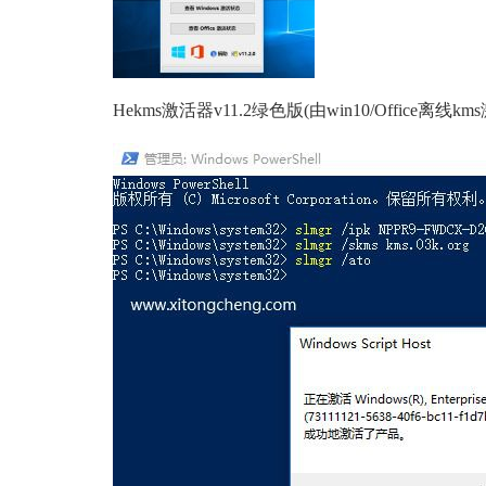
Hekms激活器v11.2绿色版(由win10/Office离