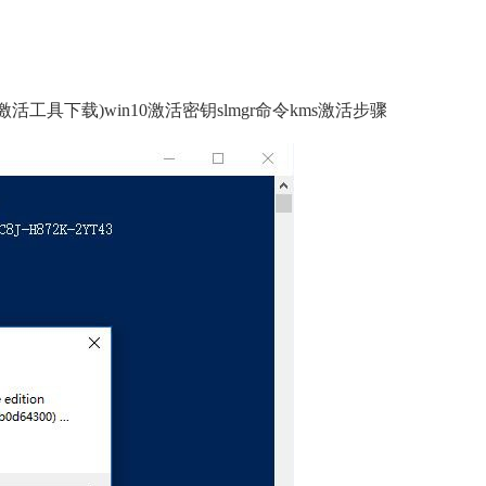
线kms激活工具下载)win10激活密钥slmgr命令kms激活步骤